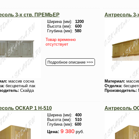
есоль 3-х ств. ПРЕМЬЕР
Антресоль 3-
Ширина (мм):
1200
Высота (мм):
600
Глубина (мм):
580
Товар временно
отсутствует
Подробное описание >>>
иал:
массив сосна
Материал:
массив
ка:
бесцветный лак
Отделка:
бесцвет
водитель:
Скайда
Производитель:
есоль ОСКАР 1 H-510
Антресоль ОС
Ширина (мм):
400
Высота (мм):
510
Глубина (мм):
600
9 380
Цена:
руб.