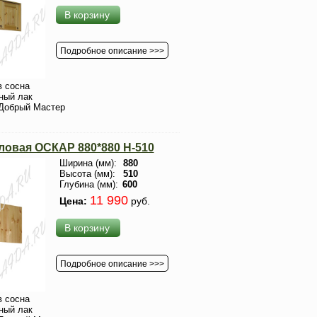
В корзину
Подробное описание >>>
 сосна
ный лак
Добрый Мастер
ловая ОСКАР 880*880 Н-510
Ширина (мм):
880
Высота (мм):
510
Глубина (мм):
600
11 990
Цена:
руб.
В корзину
Подробное описание >>>
 сосна
ный лак