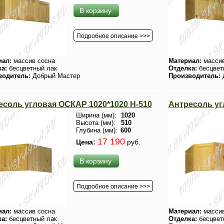
В корзину
Подробное описание >>>
иал:
массив сосна
Материал:
массив
ка:
бесцветный лак
Отделка:
бесцвет
водитель:
Добрый Мастер
Производитель:
есоль угловая ОСКАР 1020*1020 Н-510
Антресоль уг
Ширина (мм):
1020
Высота (мм):
510
Глубина (мм):
600
17 190
Цена:
руб.
В корзину
Подробное описание >>>
иал:
массив сосна
Материал:
массив
ка:
бесцветный лак
Отделка:
бесцвет