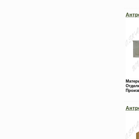
Антр
Матер
Отдел
Произ
Антр