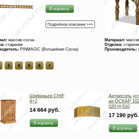
В корзину
Подробное описание >>>
иал:
массив сосна
Материал:
массив
ка:
старение
Отделка:
старени
водитель:
PINMAGIC (Волшебная Сосна)
Производитель:
3
4
5
6
>
Шифоньер CHIF
Антресоль уг
4+2
ая ОСКАР 102
020 Н-510
14 664 руб.
17 190 руб.
В корзину
В корзину