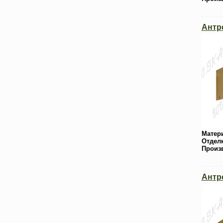
Антр
Матер
Отдел
Произ
Антр