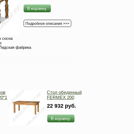
В корзину
Подробное описание >>>
 сосна
е
Лидская фабрика
лов
Стол обеденный
0*1
FERMEX 200
22 932 руб.
В корзину