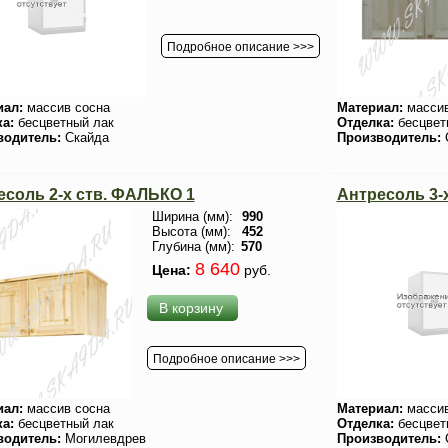
Подробное описание >>>
иал:
массив сосна
Материал:
массив
ка:
бесцветный лак
Отделка:
бесцвет
водитель:
Скайда
Производитель:
есоль 2-х ств. ФАЛЬКО 1
Антресоль 3-
Ширина (мм):
990
Высота (мм):
452
Глубина (мм):
570
8 640
Цена:
руб.
В корзину
Подробное описание >>>
иал:
массив сосна
Материал:
массив
ка:
бесцветный лак
Отделка:
бесцвет
водитель:
Могилевдрев
Производитель: