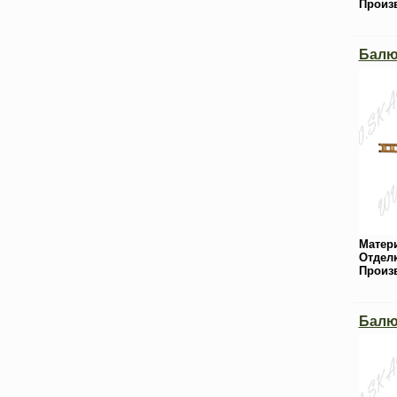
Произ
Балюс
Матер
Отдел
Произ
Балю