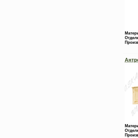
Матер
Отдел
Произ
Антр
Матер
Отдел
Произ