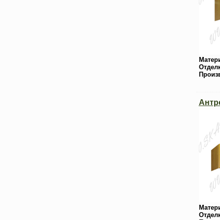
Матер
Отдел
Произ
Антр
Матер
Отдел