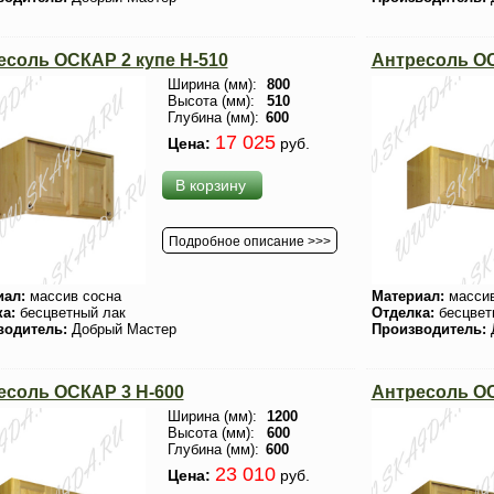
есоль ОСКАР 2 купе H-510
Антресоль ОС
Ширина (мм):
800
Высота (мм):
510
Глубина (мм):
600
17 025
Цена:
руб.
В корзину
Подробное описание >>>
иал:
массив сосна
Материал:
массив
ка:
бесцветный лак
Отделка:
бесцвет
водитель:
Добрый Мастер
Производитель:
есоль ОСКАР 3 H-600
Антресоль ОС
Ширина (мм):
1200
Высота (мм):
600
Глубина (мм):
600
23 010
Цена:
руб.