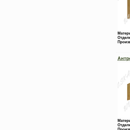
Матер
Отдел
Произ
Антр
Матер
Отдел
Произ