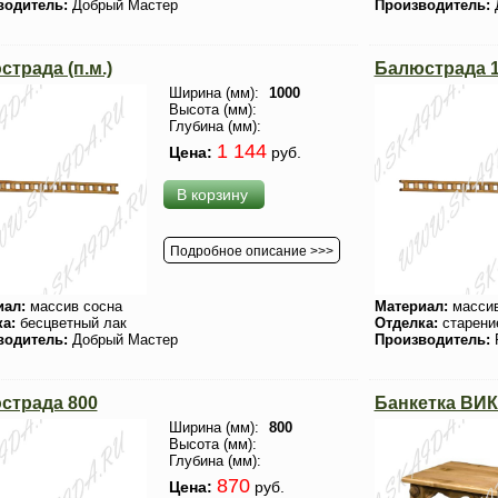
водитель:
Добрый Мастер
Производитель:
трада (п.м.)
Балюстрада 
Ширина (мм):
1000
Высота (мм):
Глубина (мм):
1 144
Цена:
руб.
В корзину
Подробное описание >>>
иал:
массив сосна
Материал:
массив
ка:
бесцветный лак
Отделка:
старени
водитель:
Добрый Мастер
Производитель:
страда 800
Банкетка ВИК
Ширина (мм):
800
Высота (мм):
Глубина (мм):
870
Цена:
руб.