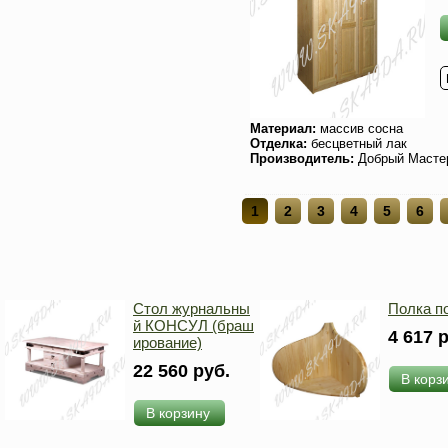
Материал:
массив сосна
Отделка:
бесцветный лак
Производитель:
Добрый Масте
1
2
3
4
5
6
Стол журнальны
Полка п
й КОНСУЛ (браш
4 617 
ирование)
22 560 руб.
В корз
В корзину