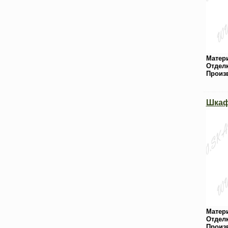
Матер
Отдел
Произ
Шкаф
Матер
Отдел
Произ