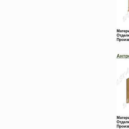
Матер
Отдел
Произ
Антр
Матер
Отдел
Произ