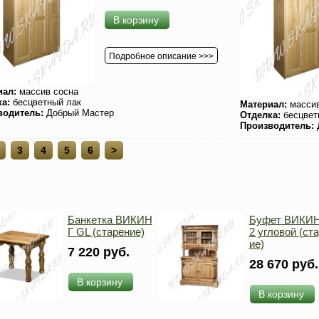
В корзину
Подробное описание >>>
иал:
массив сосна
ка:
бесцветный лак
Материал:
массив
водитель:
Добрый Мастер
Отделка:
бесцвет
Производитель:
3
4
5
6
>
Банкетка ВИКИН
Буфет ВИКИН
Г GL (старение)
2 угловой (ст
ие)
7 220 руб.
28 670 руб.
В корзину
В корзину