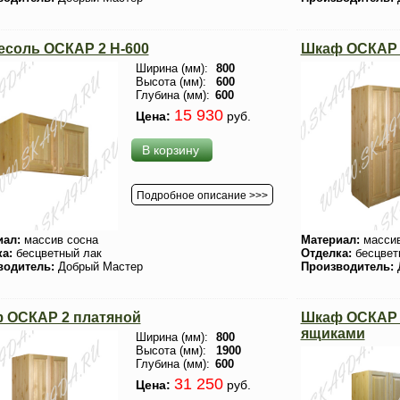
есоль ОСКАР 2 H-600
Шкаф ОСКАР 
Ширина (мм):
800
Высота (мм):
600
Глубина (мм):
600
15 930
Цена:
руб.
В корзину
Подробное описание >>>
иал:
массив сосна
Материал:
массив
ка:
бесцветный лак
Отделка:
бесцвет
водитель:
Добрый Мастер
Производитель:
 ОСКАР 2 платяной
Шкаф ОСКАР 
ящиками
Ширина (мм):
800
Высота (мм):
1900
Глубина (мм):
600
31 250
Цена:
руб.