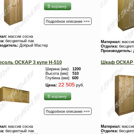
В корзину
Подробное описание >>>
иал:
массив сосна
ка:
бесцветный лак
Материал:
массив
водитель:
Добрый Мастер
Отделка:
бесцвет
Производитель:
есоль ОСКАР 3 купе H-510
Шкаф ОСКАР 
Ширина (мм):
1200
Высота (мм):
510
Глубина (мм):
600
22 505
Цена:
руб.
В корзину
Подробное описание >>>
иал:
массив сосна
Материал:
массив
ка:
бесцветный лак
Отделка:
бесцвет