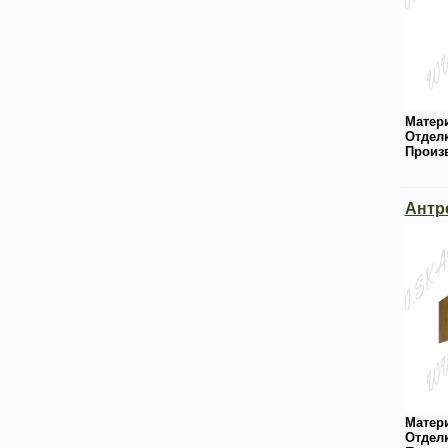
Матер
Отдел
Произ
Антр
Матер
Отдел