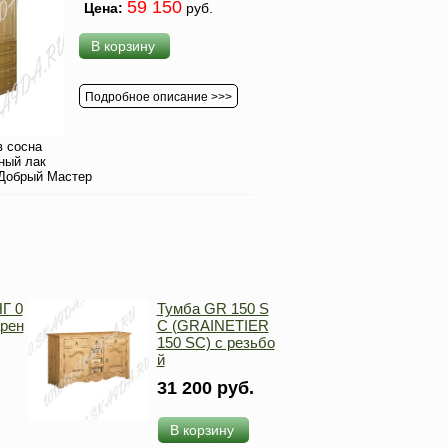
59 150
Цена:
руб.
В корзину
Подробное описание >>>
 сосна
ный лак
Добрый Мастер
Г 0
Тумба GR 150 S
арен
C (GRAINETIER
150 SC) с резьбо
й
31 200 руб.
В корзину