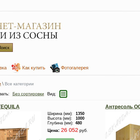
вка
Как купить
Фотогалерея
\
Все категории
и
вать:
Без сортировки
Вид:
TEQUILA
Антресоль ОС
Ширина (мм):
1350
Высота (мм):
1000
Глубина (мм):
480
26 052
Цена:
руб.