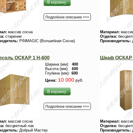
В корзину
Подробное описание >>>
иал:
массив сосна
Материал:
массив
ка:
старение
Отделка:
бесцвет
водитель:
PINMAGIC (Волшебная Сосна)
Производитель:
есоль ОСКАР 1 H-600
Шкаф ОСКАР 
Ширина (мм):
400
Высота (мм):
600
Глубина (мм):
600
10 000
Цена:
руб.
В корзину
Подробное описание >>>
иал:
массив сосна
Материал:
массив
ка:
бесцветный лак
Отделка:
бесцвет
водитель:
Добрый Мастер
Производитель: