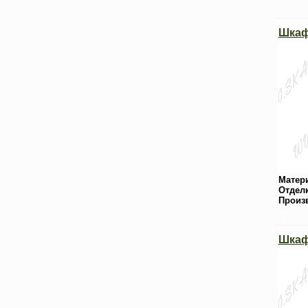
Шкаф
Матер
Отдел
Произ
Шкаф