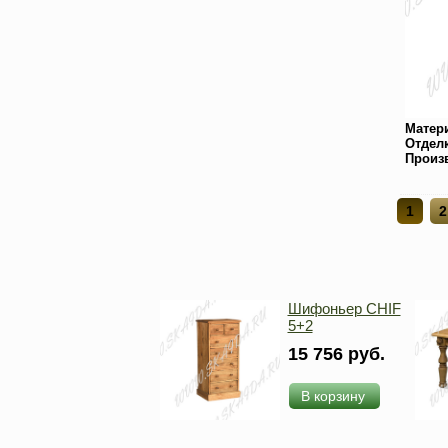
Матер
Отдел
Произ
1
2
Шифоньер CHIF
5+2
15 756 руб.
В корзину