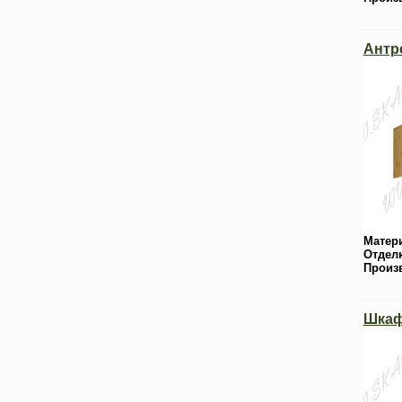
Антр
Матер
Отдел
Произ
Шкаф