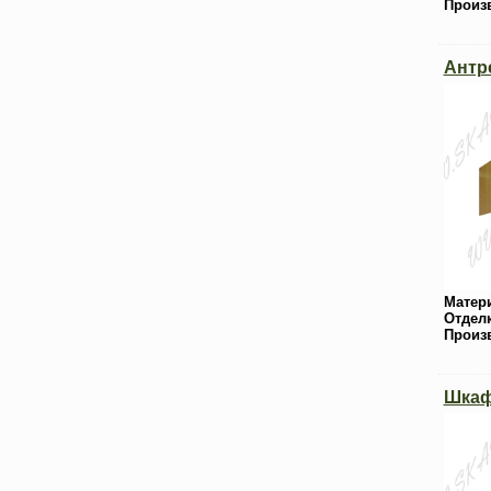
Произ
Антр
Матер
Отдел
Произ
Шкаф