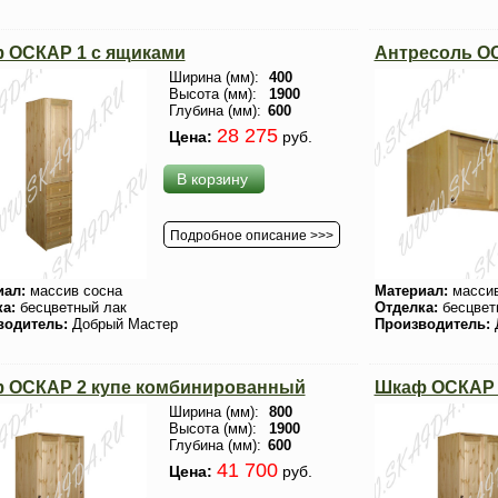
 ОСКАР 1 с ящиками
Антресоль ОС
Ширина (мм):
400
Высота (мм):
1900
Глубина (мм):
600
28 275
Цена:
руб.
В корзину
Подробное описание >>>
иал:
массив сосна
Материал:
массив
ка:
бесцветный лак
Отделка:
бесцвет
водитель:
Добрый Мастер
Производитель:
 ОСКАР 2 купе комбинированный
Шкаф ОСКАР 2
Ширина (мм):
800
Высота (мм):
1900
Глубина (мм):
600
41 700
Цена:
руб.