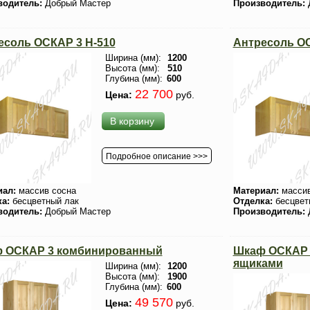
водитель:
Добрый Мастер
Производитель:
есоль ОСКАР 3 H-510
Антресоль ОС
Ширина (мм):
1200
Высота (мм):
510
Глубина (мм):
600
22 700
Цена:
руб.
В корзину
Подробное описание >>>
иал:
массив сосна
Материал:
массив
ка:
бесцветный лак
Отделка:
бесцвет
водитель:
Добрый Мастер
Производитель:
 ОСКАР 3 комбинированный
Шкаф ОСКАР 
ящиками
Ширина (мм):
1200
Высота (мм):
1900
Глубина (мм):
600
49 570
Цена:
руб.