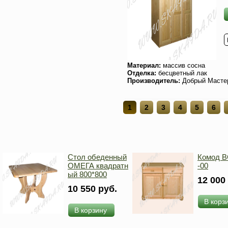
Материал:
массив сосна
Отделка:
бесцветный лак
Производитель:
Добрый Масте
1
2
3
4
5
6
Стол обеденный
Комод В
ОМЕГА квадратн
-00
ый 800*800
12 000
10 550 руб.
В корз
В корзину