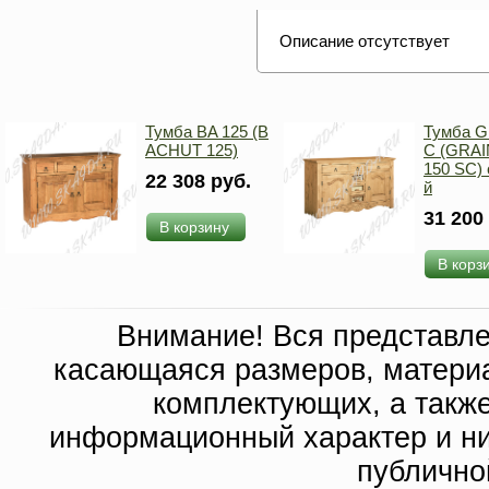
Описание отсутствует
Тумба BA 125 (B
Тумба G
ACHUT 125)
C (GRA
150 SC) 
22 308 руб.
й
31 200
В корзину
В корз
Внимание! Вся представл
касающаяся размеров, материа
комплектующих, а такж
информационный характер и ни
публично