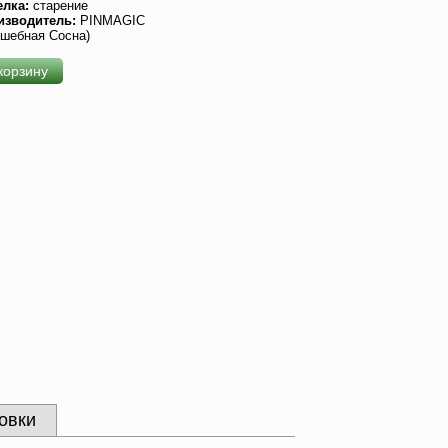
елка:
старение
изводитель:
PINMAGIC
шебная Сосна)
корзину
овки