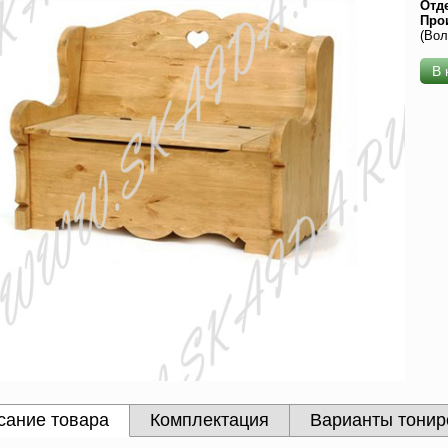
Отд
Про
(Вол
В 
сание товара
Комплектация
Варианты тонир