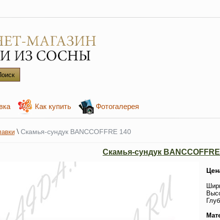
вка
Как купить
Фотогалерея
\
Скамья-сундук BANCCOFFRE 140
лавки
Скамья-сундук BANCCOFFRE
Цен
Шири
Высо
Глуб
Мат