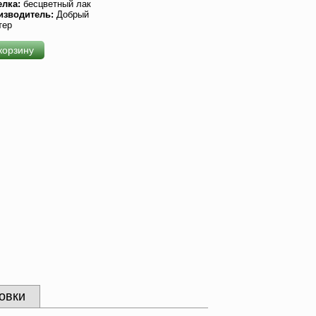
елка:
бесцветный лак
изводитель:
Добрый
тер
корзину
овки