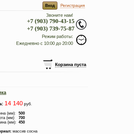
Регистрация
Вход
Звоните нам!
+7 (903) 790-43-15
+7 (903) 739-75-87
Режим работы:
Ежедневно с 10:00 до 20:00
Корзина пуста
ика
14 140
а:
руб.
на (мм):
500
та (мм):
700
ина (мм):
450
ериал:
массив сосна