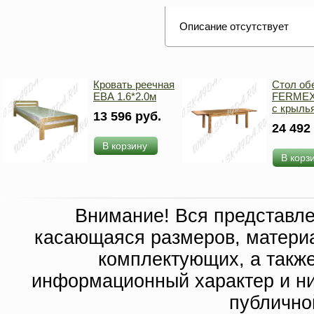
Описание отсутствует
Кровать реечная
Стол об
ЕВА 1.6*2.0м
FERMEX 
с крыль
13 596 руб.
24 492
В корзину
В корз
Внимание! Вся представл
касающаяся размеров, материа
комплектующих, а такж
информационный характер и ни
публично