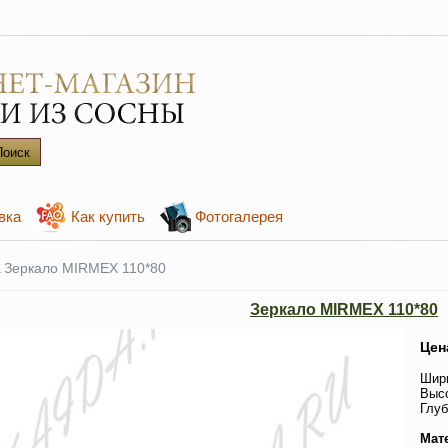
вка
Как купить
Фотогалерея
\
Зеркало MIRMEX 110*80
Зеркало MIRMEX 110*80
Цен
Шири
Высо
Глуб
Мат