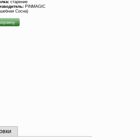
елка:
старение
изводитель:
PINMAGIC
шебная Сосна)
корзину
овки