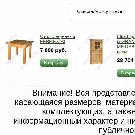
Описание отсутствует
Стол обеденный
Шкаф дл
FERMEX 90
ы GRAN
ME DEB.
7 890 руб.
клом
28 704
В корзину
В корз
Внимание! Вся представл
касающаяся размеров, материа
комплектующих, а такж
информационный характер и ни
публично