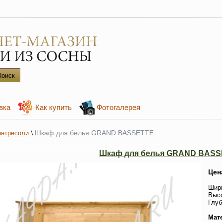
вка
Как купить
Фотогалерея
\
Шкаф для белья GRAND BASSETTE
нтресоли
Шкаф для белья GRAND BAS
Цен
Шири
Высо
Глуб
Мат