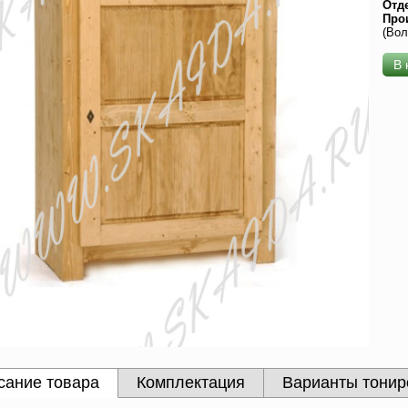
Отд
Про
(Вол
В 
сание товара
Комплектация
Варианты тонир