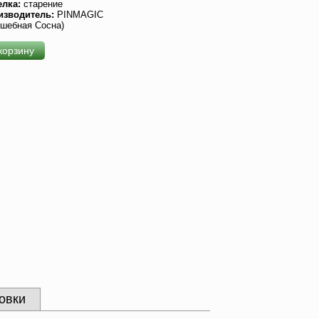
елка:
старение
изводитель:
PINMAGIC
шебная Сосна)
корзину
овки