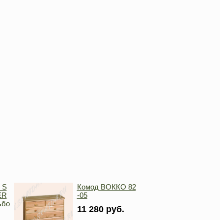
 S
Комод ВОККО 82
ER
-05
ьбо
11 280 руб.