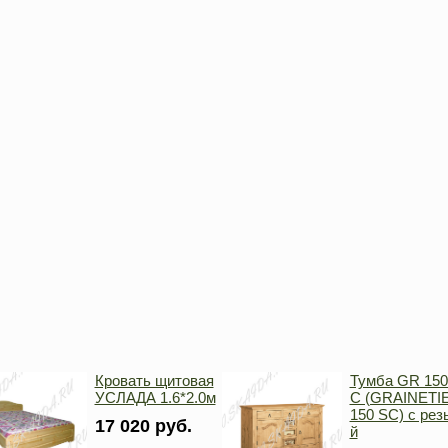
Кровать щитовая
Тумба GR 150
УСЛАДА 1.6*2.0м
C (GRAINETI
150 SC) с рез
17 020 руб.
й