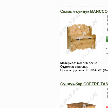
Скамья-сундук BANCCO
Материал:
массив сосна
Отделка:
старение
Производитель:
PINMAGIC (Во
Сундук-бар COFFRE TA
Т
о