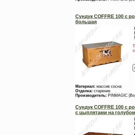
Сундук COFFRE 100 с 
большая
Т
о
Материал:
массив сосна
Отделка:
старение
Производитель:
PINMAGIC (Во
Сундук COFFRE 100 с р
с цыплятами на голубо