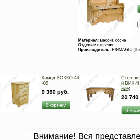
Материал:
массив сосна
Отделка:
старение
Производитель:
PINMAGIC (Во
Комод ВОККО 44
Стол пи
-05
й ВИКИН
ние)
9 360 руб.
20 740
В корзину
В корз
Внимание! Вся представл