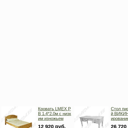
Кровать LMEX P
Стол пи
B 1.4*2.0м с низк
й ВИКИН
им изножьем
ировани
12 920 руб.
26 720