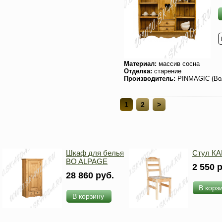
Материал:
массив сосна
Отделка:
старение
Производитель:
PINMAGIC (Во
1
2
>
Шкаф для белья
Стул К
BO ALPAGE
2 550 
28 860 руб.
В корз
В корзину