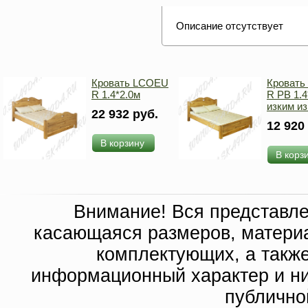
Описание отсутствует
Кровать LCOEU
Кроват
R 1.4*2.0м
R PB 1.4
изким и
22 932 руб.
12 920
В корзину
В корз
Внимание! Вся представл
касающаяся размеров, материа
комплектующих, а такж
информационный характер и ни
публично