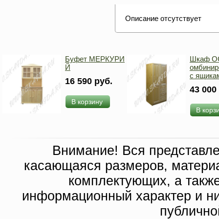
Описание отсутствует
Буфет МЕРКУРИ
Шкаф ОС
Й
омбинир
с ящика
16 590 руб.
43 000
В корзину
В корз
Внимание! Вся представл
касающаяся размеров, материа
комплектующих, а такж
информационный характер и ни
публично