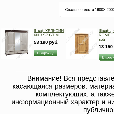
Спальное место 1600Х 200
Шкаф ХЕЛЬСИН
Шкаф дл
КИ 3 SP GT M
ROMEO 1
вой
53 190 руб.
13 150
В корзину
В корз
Внимание! Вся представл
касающаяся размеров, материа
комплектующих, а такж
информационный характер и ни
публично