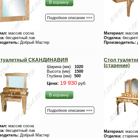
В корзину
Подробное описание >>>
иал:
массив сосна
Материал:
массив
ка:
бесцветный лак
Отделка:
бесцвет
водитель:
Добрый Мастер
Производитель:
 туалетный СКАНДИНАВИЯ
Стол туалетн
(старение)
Ширина (мм):
1020
Высота (мм):
1500
Глубина (мм):
500
19 930
Цена:
руб.
В корзину
Подробное описание >>>
иал:
массив сосна
ка:
бесцветный лак
Материал:
массив
водитель:
Добрый Мастер
Отделка:
старени