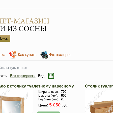
вка
Как купить
Фотогалерея
Столы туалетные
вать:
Без сортировки
Вид:
ало к столику туалетному навесному
Столик туале
Ширина (мм):
700
Высота (мм):
800
Глубина (мм):
20
5 050
Цена:
руб.