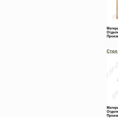
Матер
Отдел
Произ
Стол
Матер
Отдел
Произ