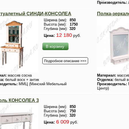
Производитель:
 туалетный СИНДИ-КОНСОЛЕА
Полка-зерка
Ширина (мм):
850
Высота (мм):
1750
Глубина (мм):
320
12 180
Цена:
руб.
В корзину
Подробное описание >>>
иал:
массив сосна
Материал:
массив
ка:
белый воск + антик
Отделка:
белый в
водитель:
ММЦ (Минский Мебельный
Производитель:
Центр)
оль КОНСОЛЕА 3
Ширина (мм):
850
Высота (мм):
750
Глубина (мм):
320
6 009
Цена:
руб.