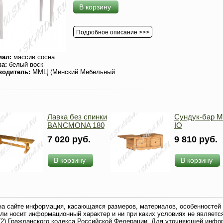
В корзину
Подробное описание >>>
иал:
массив сосна
ка:
белый воск
водитель:
ММЦ (Минский Мебельный
Лавка без спинки
Сундук-бар 
BANCMONA 180
IO
7 020 руб.
9 810 руб.
В корзину
В корзину
на сайте информация, касающаяся размеров, материалов, особенностей 
ли носит информационный характер и ни при каких условиях не являетс
2) Гражданского кодекса Российской Федерации. Для уточняющей инфо