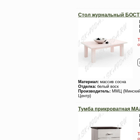
Стол журнальный БОС
Т
о
Материал:
массив сосна
Отделка:
белый воск
Производитель:
ММЦ (Мински
Центр)
Тумба прикроватная М
Т
о