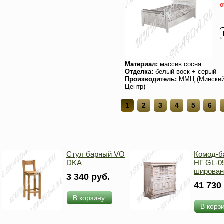
о
Материал:
массив сосна
Отделка:
белый воск + серый
Производитель:
ММЦ (Мински
Центр)
1
2
3
4
5
6
Стул барный VO
Комод-б
DKA
НГ GL-05
широван
3 340 руб.
41 730
В корзину
В корз