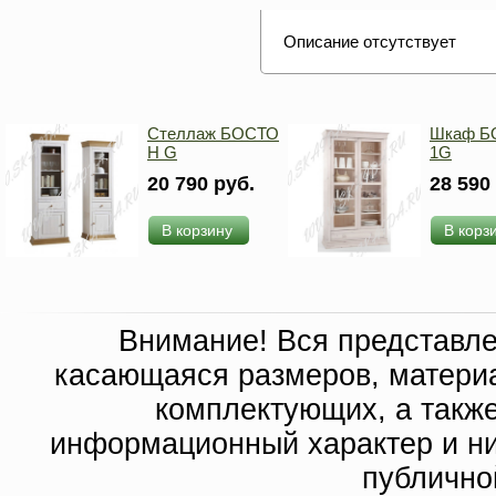
Описание отсутствует
Стеллаж БОСТО
Шкаф Б
Н G
1G
20 790 руб.
28 590
В корзину
В корз
Внимание! Вся представл
касающаяся размеров, материа
комплектующих, а такж
информационный характер и ни
публично