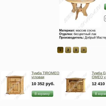
Материал:
массив сосна
Отделка:
бесцветный лак
Производитель:
Добрый Масте
1
2
3
>
Тумба TIROMEO
Тумба 
угловая
OMEO у
10 352 руб.
12 410
В корзину
В корз