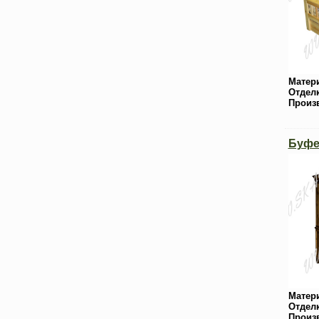
Матер
Отдел
Произ
Буфе
Матер
Отдел
Произ