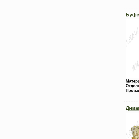
Буфе
Матер
Отдел
Произ
Дива