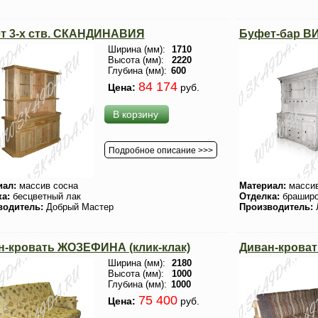
т 3-х ств. СКАНДИНАВИЯ
Буфет-бар ВИ
Ширина (мм):
1710
Высота (мм):
2220
Глубина (мм):
600
84 174
Цена:
руб.
В корзину
Подробное описание >>>
иал:
массив сосна
Материал:
массив
ка:
бесцветный лак
Отделка:
брашир
водитель:
Добрый Мастер
Производитель:
н-кровать ЖОЗЕФИНА (клик-клак)
Диван-крова
Ширина (мм):
2180
Высота (мм):
1000
Глубина (мм):
1000
75 400
Цена:
руб.