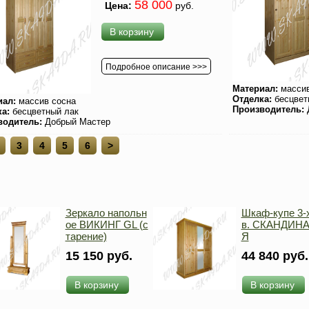
58 000
Цена:
руб.
В корзину
Подробное описание >>>
Материал:
массив
Отделка:
бесцвет
иал:
массив сосна
Производитель:
ка:
бесцветный лак
водитель:
Добрый Мастер
3
4
5
6
>
Зеркало напольн
Шкаф-купе 3-х
ое ВИКИНГ GL (с
в. СКАНДИН
тарение)
Я
15 150 руб.
44 840 руб.
В корзину
В корзину