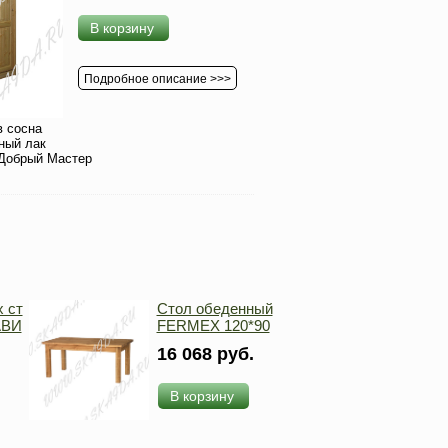
В корзину
Подробное описание >>>
 сосна
ный лак
Добрый Мастер
 ст
Стол обеденный
АВИ
FERMEX 120*90
16 068 руб.
В корзину