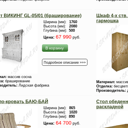
т ВИКИНГ GL-05/01 (браширование)
Шкаф 4-х ств
гармошка
Ширина (мм):
1760
Высота (мм):
2080
Глубина (мм):
500
67 990
Цена:
руб.
В корзину
Подробное описание >>>
иал:
массив сосна
ка:
браширование
Материал:
массив
водитель:
Лидская фабрика
Отделка:
бесцвет
Производитель:
ло-кровать БАЮ-БАЙ
Стол обеде
раскладной
Ширина (мм):
865
Высота (мм):
1020
Глубина (мм):
890
64 700
Цена:
руб.