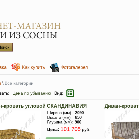
вка
Как купить
Фотогалерея
\
Все категории
и
вать:
Цена по убыванию
Вид:
н-кровать угловой СКАНДИНАВИЯ
Диван-крова
Ширина (мм):
2090
Высота (мм):
850
Глубина (мм):
900
101 705
Цена:
руб.