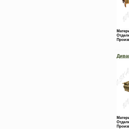
Матер
Отдел
Произ
Дива
Матер
Отдел
Произ