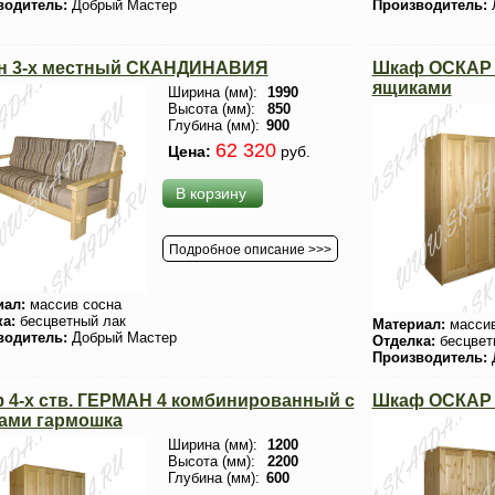
водитель:
Добрый Мастер
Производитель:
н 3-х местный СКАНДИНАВИЯ
Шкаф ОСКАР 
ящиками
Ширина (мм):
1990
Высота (мм):
850
Глубина (мм):
900
62 320
Цена:
руб.
В корзину
Подробное описание >>>
иал:
массив сосна
ка:
бесцветный лак
Материал:
массив
водитель:
Добрый Мастер
Отделка:
бесцвет
Производитель:
 4-х ств. ГЕРМАН 4 комбинированный с
Шкаф ОСКАР 
ами гармошка
Ширина (мм):
1200
Высота (мм):
2200
Глубина (мм):
600