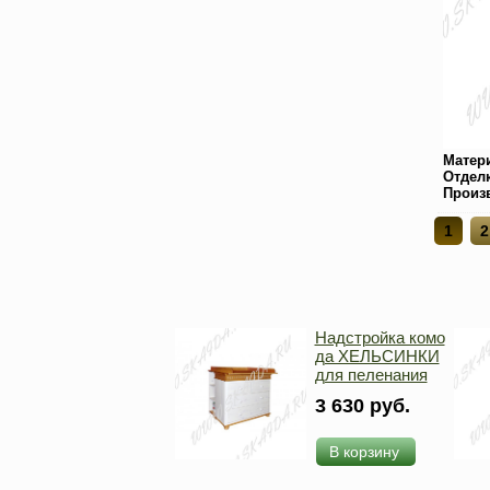
Матер
Отдел
Произ
1
2
Надстройка комо
да ХЕЛЬСИНКИ
для пеленания
3 630 руб.
В корзину