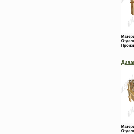
Матер
Отдел
Произ
Дива
Матер
Отдел