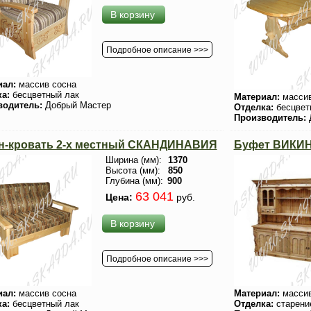
В корзину
Подробное описание >>>
иал:
массив сосна
ка:
бесцветный лак
Материал:
массив
водитель:
Добрый Мастер
Отделка:
бесцвет
Производитель:
н-кровать 2-х местный СКАНДИНАВИЯ
Буфет ВИКИНГ
Ширина (мм):
1370
Высота (мм):
850
Глубина (мм):
900
63 041
Цена:
руб.
В корзину
Подробное описание >>>
иал:
массив сосна
Материал:
массив
ка:
бесцветный лак
Отделка:
старени