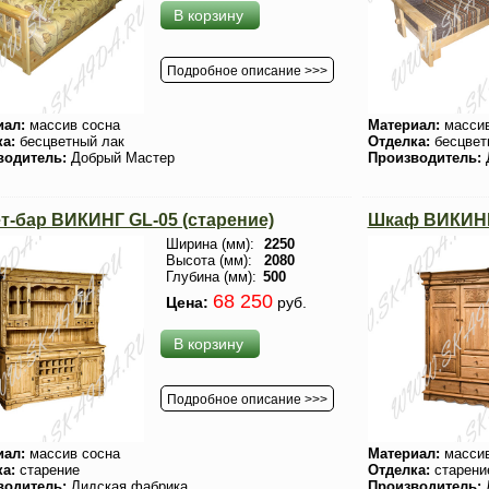
В корзину
Подробное описание >>>
иал:
массив сосна
Материал:
массив
ка:
бесцветный лак
Отделка:
бесцвет
водитель:
Добрый Мастер
Производитель:
т-бар ВИКИНГ GL-05 (старение)
Шкаф ВИКИНГ 
Ширина (мм):
2250
Высота (мм):
2080
Глубина (мм):
500
68 250
Цена:
руб.
В корзину
Подробное описание >>>
иал:
массив сосна
Материал:
массив
ка:
старение
Отделка:
старени
водитель:
Лидская фабрика
Производитель: