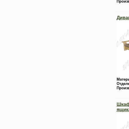
Произ
Дива
Матер
Отдел
Произ
Шкаф
ящик