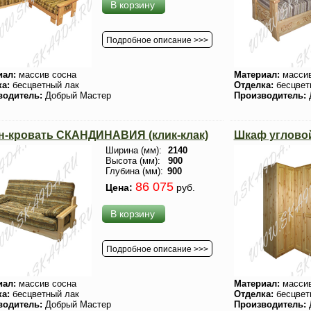
В корзину
Подробное описание >>>
иал:
массив сосна
Материал:
массив
ка:
бесцветный лак
Отделка:
бесцвет
водитель:
Добрый Мастер
Производитель:
н-кровать СКАНДИНАВИЯ (клик-клак)
Шкаф угловой
Ширина (мм):
2140
Высота (мм):
900
Глубина (мм):
900
86 075
Цена:
руб.
В корзину
Подробное описание >>>
иал:
массив сосна
Материал:
массив
ка:
бесцветный лак
Отделка:
бесцвет
водитель:
Добрый Мастер
Производитель: