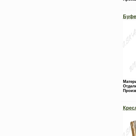
Буфе
Матер
Отдел
Произ
Крес