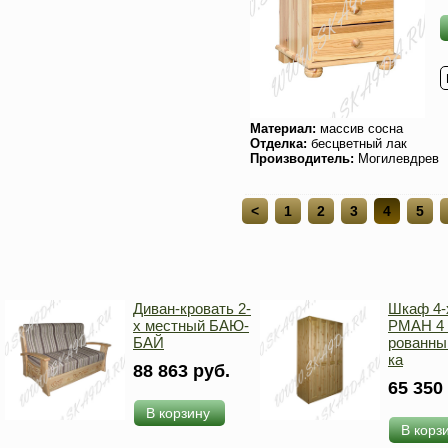
Материал:
массив сосна
Отделка:
бесцветный лак
Производитель:
Могилевдрев
<
1
2
3
4
5
Диван-кровать 2-
Шкаф 4-х
х местный БАЮ-
РМАН 4 
БАЙ
рованны
ка
88 863 руб.
65 350
В корзину
В корз