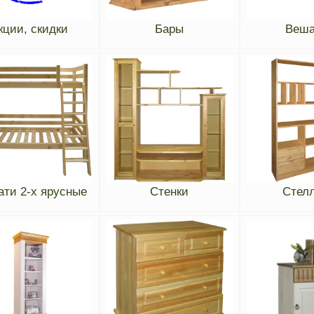
кции, скидки
Бары
Веша
ати 2-х ярусные
Стенки
Стел