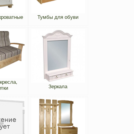
кроватные
Тумбы для обуви
кресла,
Зеркала
етки