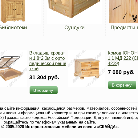
Библиотеки
Сундуки
Предметы 
Вкладыш кроват
Комод ЮНОН
и 1.8*2.0м с орто
1.1 МД 222 (С
педической решё
4229)
ткой
7 080 руб.
31 304 руб.
В корзину
В корзину
на сайте информация, касающаяся размеров, материалов, особенностей 
ли носит информационный характер и ни при каких условиях не являетс
2) Гражданского кодекса Российской Федерации. Для уточняющей инфо
обращайтесь по телефонам указанным на сайте.
t © 2005-2026 Интернет-магазин мебели из сосны «СКАЙДА».