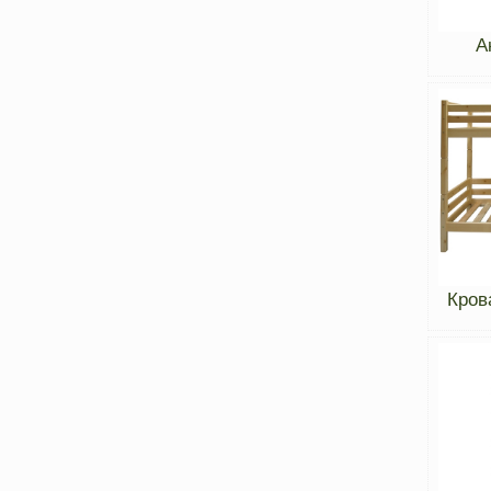
А
Кров