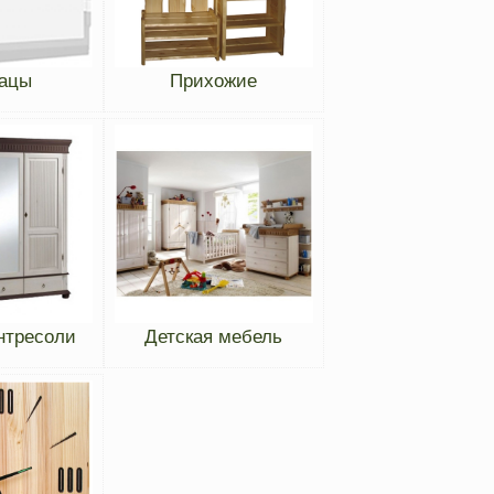
ацы
Прихожие
нтресоли
Детская мебель