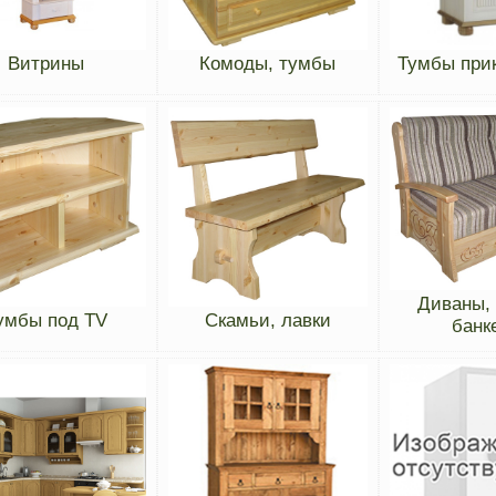
Витрины
Комоды, тумбы
Тумбы при
Диваны, 
умбы под TV
Скамьи, лавки
банк